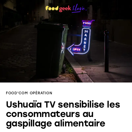
Menu
Food’News
Food’Com
Food’Art
Food’Event
FOOD'COM
OPÉRATION
Food’Life
Ushuaïa TV sensibilise les
consommateurs au
gaspillage alimentaire