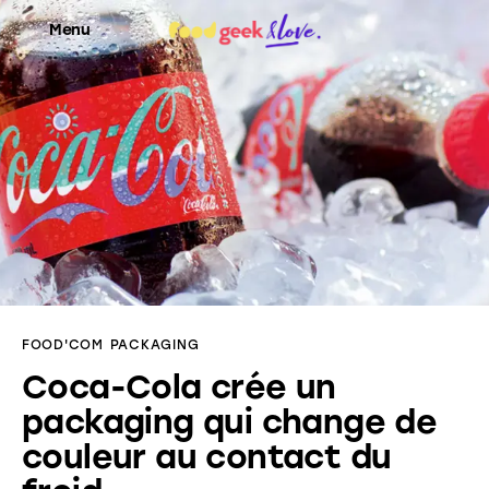
Menu
Food’News
Food’Com
Food’Art
Food’Event
FOOD'COM
PACKAGING
Food’Life
Coca-Cola crée un
packaging qui change de
couleur au contact du