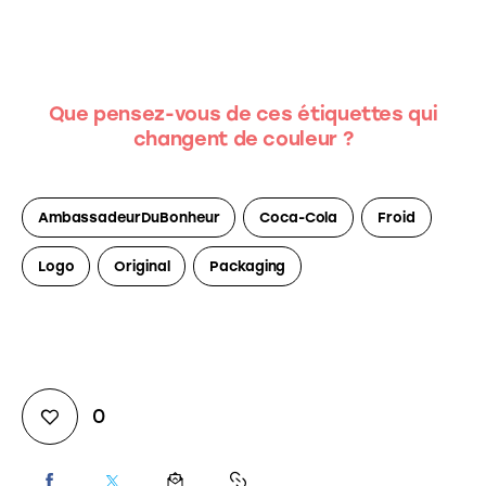
Que pensez-vous de ces étiquettes qui
changent de couleur ?
AmbassadeurDuBonheur
Coca-Cola
Froid
Logo
Original
Packaging
0