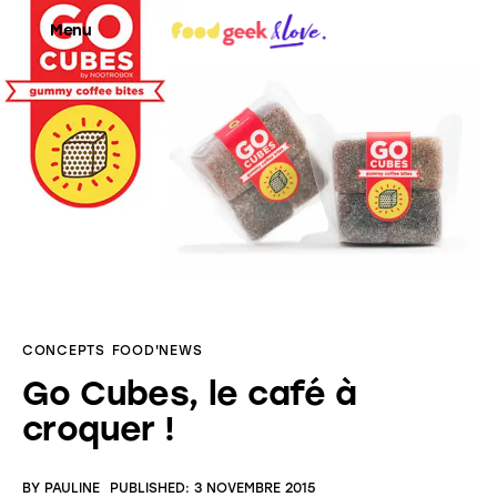
Menu
Food’News
Food’Com
Food’Art
Food’Event
CONCEPTS
FOOD'NEWS
Food’Life
Go Cubes, le café à
croquer !
BY
PAULINE
PUBLISHED:
3 NOVEMBRE 2015