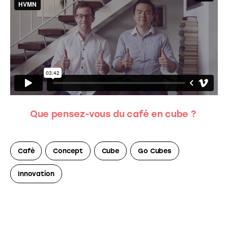
Que pensez-vous du café en cube ?
Café
Concept
Cube
Go Cubes
Innovation