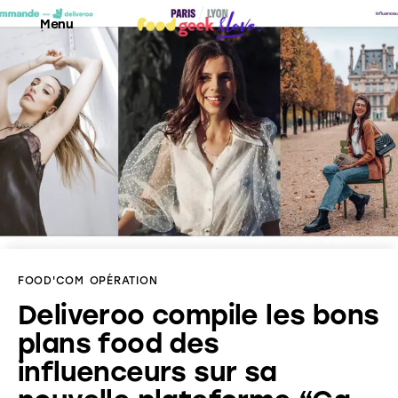
Menu
Food’News
Food’Com
Food’Art
Food’Event
FOOD'COM
OPÉRATION
Food’Life
Deliveroo compile les bons
plans food des
influenceurs sur sa