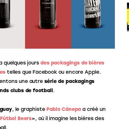
a quelques jours 
des packagings de bières 
ues
 telles que Facebook ou encore Apple. 
sentons une autre 
série de packagings
nds clubs de football
.
uguay
, le graphiste
Pablo Cánepa
 a créé un 
«
Fútbol Beers
», où il imagine les bières des 
ll.