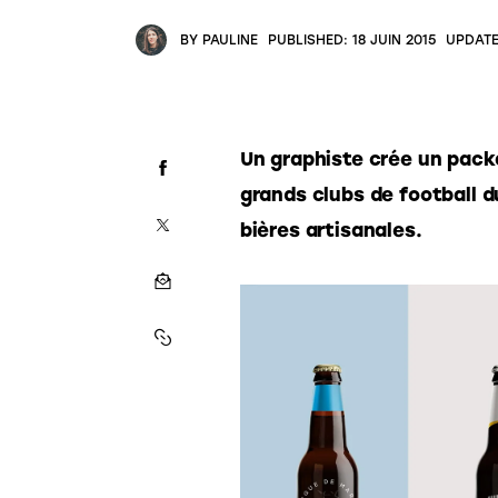
BY
PAULINE
PUBLISHED:
18 JUIN 2015
UPDATE
Un graphiste crée un packa
grands clubs de football d
bières artisanales. 