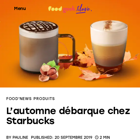
Menu
Food’News
Food’Com
Food’Art
Food’Event
FOOD'NEWS
PRODUITS
Food’Life
L’automne débarque chez
Starbucks
BY
PAULINE
PUBLISHED:
20 SEPTEMBRE 2019
2 MIN