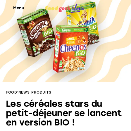
Menu
Food’News
Food’Com
Food’Art
Food’Event
FOOD'NEWS
PRODUITS
Food’Life
Les céréales stars du
petit-déjeuner se lancent
en version BIO !