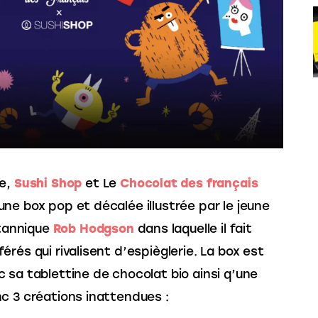
e, 
Sushi Shop
et Le 
Chocolat des français
ne box pop et décalée illustrée par le jeune 
itannique
Rob Hodgson
 dans laquelle il fait 
rés qui rivalisent d’espièglerie. La box est 
 sa tablettine de chocolat bio ainsi q’une 
c 3 créations inattendues :